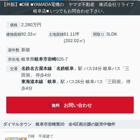
【外観】■D棟 ■YAMADA電機の ヤマダ不動産 株式会社リライフ
岐阜店■ いつでもお問合わせ下さい。
2,280万円
価格
92.33㎡
61.11坪
3LDK
建物面積
土地面積
間取り
(202.02㎡)
新築
築年数
岐阜県
岐阜市
岩崎
825-7
所在地
名鉄名古屋本線
「
名鉄岐阜
」駅 バス24分 岐阜バス「三
交通
田洞」 停歩4分
東海道本線
「
岐阜
」駅 バス26分 岐阜バス「三田洞」 停
歩4分
お問い合わせ
無料
ダイマルタウン 岐阜市岩崎第20 全4区画分譲の販売中物件
D棟 平屋建て