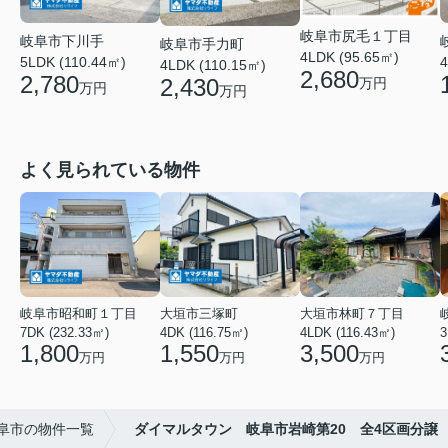
岐阜市尻毛１丁目
岐阜市下川手
岐阜市手力町
4LDK (95.65㎡)
5LDK (110.44㎡)
4
4LDK (110.15㎡)
2,680
2,780
2,430
万円
万円
万円
よく見られている物件
岐阜市昭和町１丁目
大垣市三塚町
大垣市林町７丁目
7DK (232.33㎡)
4DK (116.75㎡)
4LDK (116.43㎡)
3
1,800
1,550
3,500
万円
万円
万円
阜市の物件一覧
ダイマルタウン 岐阜市岩崎第20 全4区画分譲