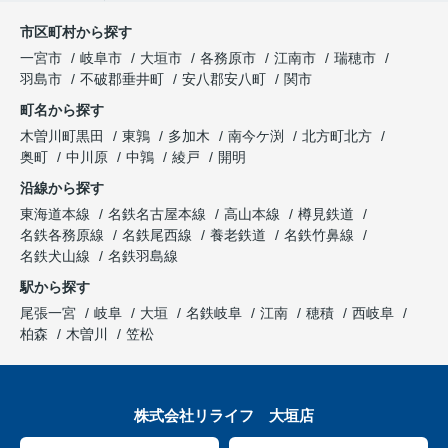
市区町村から探す
一宮市
岐阜市
大垣市
各務原市
江南市
瑞穂市
羽島市
不破郡垂井町
安八郡安八町
関市
町名から探す
木曽川町黒田
東鶉
多加木
南今ケ渕
北方町北方
奥町
中川原
中鶉
綾戸
開明
沿線から探す
東海道本線
名鉄名古屋本線
高山本線
樽見鉄道
名鉄各務原線
名鉄尾西線
養老鉄道
名鉄竹鼻線
名鉄犬山線
名鉄羽島線
駅から探す
尾張一宮
岐阜
大垣
名鉄岐阜
江南
穂積
西岐阜
柏森
木曽川
笠松
株式会社リライフ 大垣店