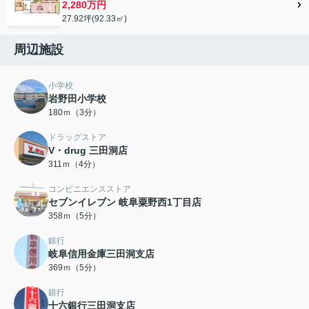
2,280万円
27.92坪(92.33㎡)
周辺施設
小学校
岩野田小学校
180ｍ（3分）
ドラッグストア
V・drug 三田洞店
311ｍ（4分）
コンビニエンスストア
セブンイレブン 岐阜粟野西1丁目店
358ｍ（5分）
銀行
岐阜信用金庫三田洞支店
369ｍ（5分）
銀行
十六銀行三田洞支店