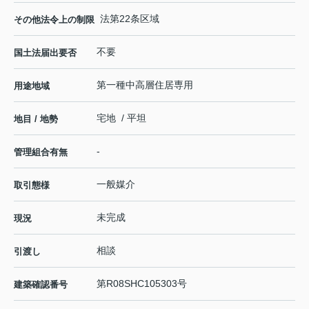
法第22条区域
その他法令上の制限
不要
国土法届出要否
第一種中高層住居専用
用途地域
宅地 / 平坦
地目 / 地勢
-
管理組合有無
一般媒介
取引態様
未完成
現況
相談
引渡し
第R08SHC105303号
建築確認番号