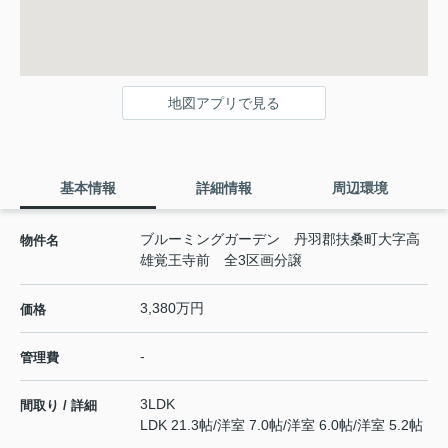
地図アプリで見る
基本情報
詳細情報
周辺環境
ブルーミングガーデン 丹羽郡扶桑町大字高
物件名
雄覚王寺前 全3区画分譲
3,380万円
価格
-
管理費
3LDK
間取り / 詳細
LDK 21.3帖
/
洋室 7.0帖
/
洋室 6.0帖
/
洋室 5.2帖