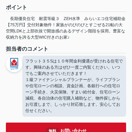
ポイント
長期優良住宅
耐震等級３
ZEH水準
みらいエコ住宅補助金
【75万円】交付対象物件！家族がのびのびとすごぜる21帖の大
空間LDKと上部吹抜で開放感のあるデザイン階段を採用。豊富な
収納力を誇る大型WIC付きのお家♪
担当者のコメント
フラット３５Sは１０年間金利優遇が受けれる住宅で
す。興味のある方はぜひ一度ご内覧ください。いつ
でもご案内させていただきます！
１級ファイナンシャルプランナーが、ライフプラン
や住宅ローンの相談、資金計画、各銀行への住宅ロ
ーン手続き、火災保険、すまい給付金、住宅ローン
減税、各自治体の住宅購入補助など、物件探しから
お引渡しまで、しっかり対応致します。安心してお
任せください。
お問い合わせ
無料