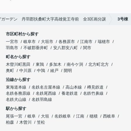
グガーデン 丹羽郡扶桑町大字高雄覚王寺前 全3区画分譲
3号棟
市区町村から探す
一宮市
岐阜市
大垣市
各務原市
江南市
瑞穂市
羽島市
不破郡垂井町
安八郡安八町
関市
町名から探す
木曽川町黒田
東鶉
多加木
南今ケ渕
北方町北方
奥町
中川原
中鶉
綾戸
開明
沿線から探す
東海道本線
名鉄名古屋本線
高山本線
樽見鉄道
名鉄各務原線
名鉄尾西線
養老鉄道
名鉄竹鼻線
名鉄犬山線
名鉄羽島線
駅から探す
尾張一宮
岐阜
大垣
名鉄岐阜
江南
穂積
西岐阜
柏森
木曽川
笠松