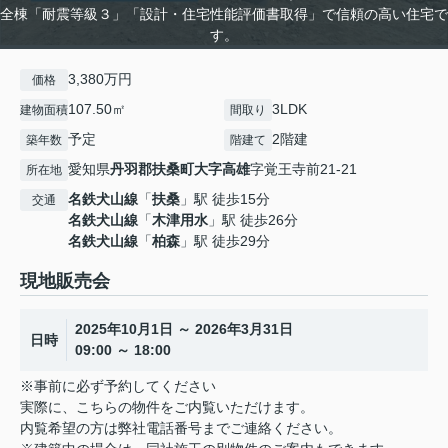
全棟「耐震等級３」「設計・住宅性能評価書取得」で信頼の高い住宅で
す。
3,380万円
価格
107.50㎡
3LDK
建物面積
間取り
予定
2階建
築年数
階建て
愛知県
丹羽郡扶桑町
大字高雄
字覚王寺前21-21
所在地
名鉄犬山線
「
扶桑
」駅 徒歩15分
交通
名鉄犬山線
「
木津用水
」駅 徒歩26分
名鉄犬山線
「
柏森
」駅 徒歩29分
現地販売会
2025年10月1日 ～ 2026年3月31日
日時
09:00 ～ 18:00
※事前に必ず予約してください
実際に、こちらの物件をご内覧いただけます。
内覧希望の方は弊社電話番号までご連絡ください。