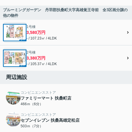
ブルーミングガーデン 丹羽郡扶桑町大字高雄覚王寺前 全3区画分譲の
他の物件
1号棟
3,580万円
- / 107.23㎡ / 4LDK
2号棟
3,380万円
- / 105.37㎡ / 4LDK
周辺施設
コンビニエンスストア
ファミリーマート 扶桑町店
466ｍ（6分）
コンビニエンスストア
セブンイレブン 扶桑高雄定松店
503ｍ（7分）