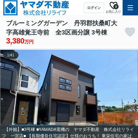
0
ログイン
お気に入り
ブルーミングガーデン 丹羽郡扶桑町大
字高雄覚王寺前 全3区画分譲 3号棟
3,380
万円
1
/
41
【外観】■3号棟 ■YAMADA電機の ヤマダ不動産 株式会社リライ
フ 一宮店■ 【長期優良住宅認定】仕様のおうち！ 東栄住宅の家は、