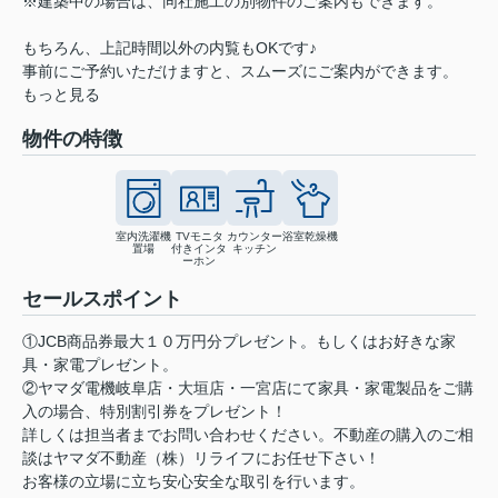
※建築中の場合は、同社施工の別物件のご案内もできます。
もちろん、上記時間以外の内覧もOKです♪
事前にご予約いただけますと、スムーズにご案内ができます。
もっと見る
物件の特徴
室内洗濯機
TVモニタ
カウンター
浴室乾燥機
置場
付きインタ
キッチン
ーホン
セールスポイント
①JCB商品券最大１０万円分プレゼント。もしくはお好きな家
具・家電プレゼント。
②ヤマダ電機岐阜店・大垣店・一宮店にて家具・家電製品をご購
入の場合、特別割引券をプレゼント！
詳しくは担当者までお問い合わせください。不動産の購入のご相
談はヤマダ不動産（株）リライフにお任せ下さい！
お客様の立場に立ち安心安全な取引を行います。