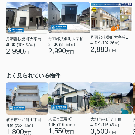
丹羽郡扶桑町大字柏森字花立
丹羽郡扶桑町大字柏森字寺裏
丹羽郡扶桑町大字南山名字本郷
4LDK (102.26㎡)
3LDK (98.58㎡)
4LDK (105.67㎡)
2,880
2,990
2,990
万円
万円
万円
よく見られている物件
大垣市三塚町
大垣市林町７丁目
岐阜市昭和町１丁目
4DK (116.75㎡)
4LDK (116.43㎡)
3
7DK (232.33㎡)
1,550
3,500
1,800
万円
万円
万円