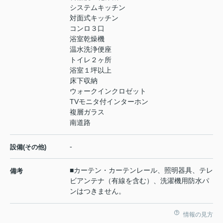
システムキッチン
対面式キッチン
コンロ３口
浴室乾燥機
温水洗浄便座
トイレ２ヶ所
浴室１坪以上
床下収納
ウォークインクロゼット
TVモニタ付インターホン
複層ガラス
南道路
-
設備(その他)
■カーテン・カーテンレール、照明器具、テレ
備考
ビアンテナ（有線を含む）、洗濯機用防水パ
ンはつきません。
情報の見方