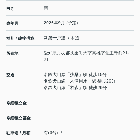
南
向き
2026年9月 (予定)
築年月
新築一戸建 / 木造
種別 / 建物構造
愛知県
丹羽郡扶桑町
大字高雄
字覚王寺前21-
所在地
21
名鉄犬山線
「
扶桑
」駅 徒歩15分
交通
名鉄犬山線
「
木津用水
」駅 徒歩26分
名鉄犬山線
「
柏森
」駅 徒歩29分
-
修繕積立金
-
修繕積立基金
有(3台) / -
駐車場 / 月額