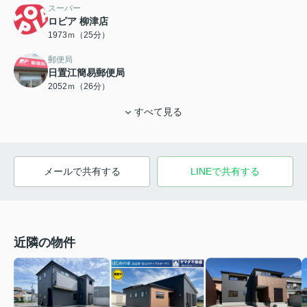
スーパー
ロピア 柳津店
1973ｍ（25分）
郵便局
日置江簡易郵便局
2052ｍ（26分）
すべて見る
メールで共有する
LINEで共有する
近隣の物件