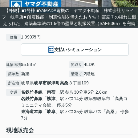
【外観】■1号棟 ■YAMADA電機の ヤマダ不動産 株式会社リライ
フ 岐阜店■ 耐震性能・制震性能を備えたおうち！ 震度７の揺れに鍛
えられた、建築基準法の1.5倍の壁量と制振装置（SAFE365）を完備
1,990万円
価格
支払いシミュレーション
95.58㎡
4LDK
建物面積
間取り
新築
2階建
築年数
階建て
岐阜県
岐阜市
柳津町高桑
３丁目109
所在地
名鉄竹鼻線
「
南宿
」駅 徒歩30分車5分 2.6km
交通
名鉄竹鼻線
「
柳津
」駅 バス14分 岐阜県岐阜市「高桑コ
ミュニティ会館」 停歩5分
東海道本線
「
岐阜
」駅 バス35分 岐阜バス「高桑」 停歩
7分
現地販売会