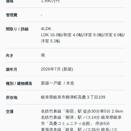
1,990万円
価格
-
管理費
4LDK
間取り / 詳細
LDK 16.0帖
/
和室 4.0帖
/
洋室 8.0帖
/
洋室 6.0帖
/
洋室 5.2帖
南
向き
2026年7月 (新築)
築年月
新築一戸建 / 木造
種別 / 建物構造
岐阜県
岐阜市
柳津町高桑
３丁目109
所在地
名鉄竹鼻線
「
南宿
」駅 徒歩30分車5分 2.6km
交通
名鉄竹鼻線
「
柳津
」駅 バス14分 岐阜県岐阜
市「高桑コミュニティ会館」 停歩5分
東海道本線
「
岐阜
」駅 バス35分 岐阜バス