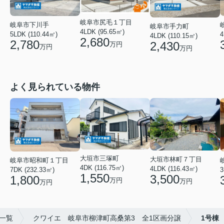
岐阜市尻毛１丁目
岐阜市下川手
岐阜市手力町
4LDK (95.65㎡)
5LDK (110.44㎡)
4
4LDK (110.15㎡)
2,680
2,780
2,430
万円
万円
万円
よく見られている物件
大垣市三塚町
大垣市林町７丁目
岐阜市昭和町１丁目
4DK (116.75㎡)
4LDK (116.43㎡)
3
7DK (232.33㎡)
1,550
3,500
1,800
万円
万円
万円
一覧
クワイエ 岐阜市柳津町高桑第3 全1区画分譲
1号棟