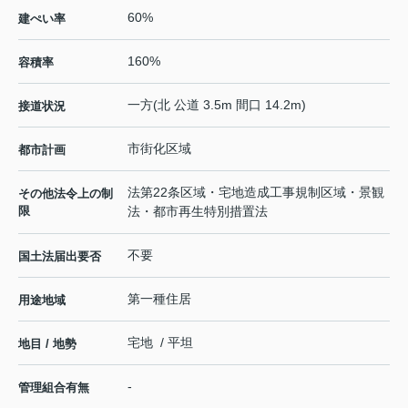
60%
建ぺい率
160%
容積率
一方(北 公道 3.5m 間口 14.2m)
接道状況
市街化区域
都市計画
法第22条区域・宅地造成工事規制区域・景観
その他法令上の制
限
法・都市再生特別措置法
不要
国土法届出要否
第一種住居
用途地域
宅地 / 平坦
地目 / 地勢
-
管理組合有無