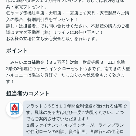
①JCB商品券最大１０万円分プレゼント。もしくはお好きな家
具・家電プレゼント。
②ヤマダ電機岐阜店・大垣店・一宮店にて家具・家電製品をご購
入の場合、特別割引券をプレゼント！
詳しくは担当者までお問い合わせください。不動産の購入のご相
談はヤマダ不動産（株）リライフにお任せ下さい！
お客様の立場に立ち安心安全な取引を行います。
ポイント
みらいエコ補助金【３５万円】対象
耐震等級３
ZEH水準
2階の2部屋にウォークインクローゼットつきです。南向きの大型
バルコニーは陽当り良好で
たっぷりのお洗濯物もよく乾きま
す！
担当者のコメント
フラット３５Sは１０年間金利優遇が受けれる住宅で
す。興味のある方はぜひ一度ご内覧ください。いつ
でもご案内させていただきます！
１級ファイナンシャルプランナーが、ライフプラン
や住宅ローンの相談、資金計画、各銀行への住宅ロ