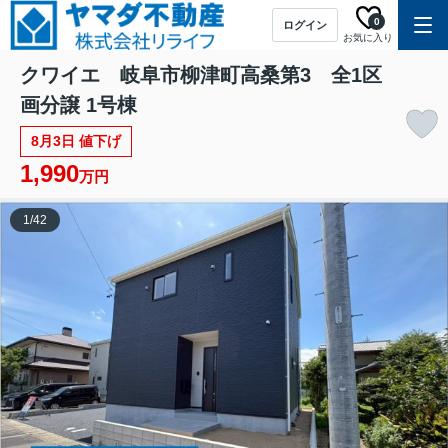
0
ログイン
お気に入り
クワイエ 岐阜市柳津町高桑第3 全1区
画分譲 1号棟
8月3日 値下げ
1,990
万円
1
/
42