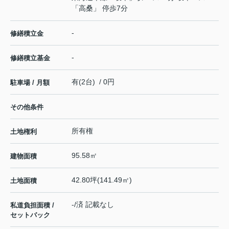
「高桑」 停歩7分
-
修繕積立金
-
修繕積立基金
有(2台) / 0円
駐車場 / 月額
その他条件
所有権
土地権利
95.58㎡
建物面積
42.80坪(141.49㎡)
土地面積
-/済 記載なし
私道負担面積 /
セットバック