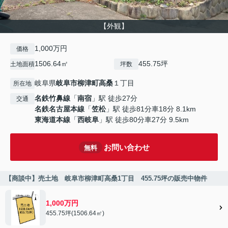
【外観】
1,000万円
価格
1506.64㎡
455.75坪
土地面積
坪数
岐阜県
岐阜市
柳津町高桑
１丁目
所在地
名鉄竹鼻線
「
南宿
」駅 徒歩27分
交通
名鉄名古屋本線
「
笠松
」駅 徒歩81分車18分 8.1km
東海道本線
「
西岐阜
」駅 徒歩80分車27分 9.5km
お問い合わせ
無料
【商談中】売土地 岐阜市柳津町高桑1丁目 455.75坪の販売中物件
1,000万円
455.75坪(1506.64㎡)