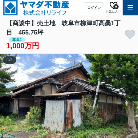
0
ログイン
お気に入り
【商談中】売土地 岐阜市柳津町高桑1丁
目 455.75坪
募集1
1,000万円
1
/
2