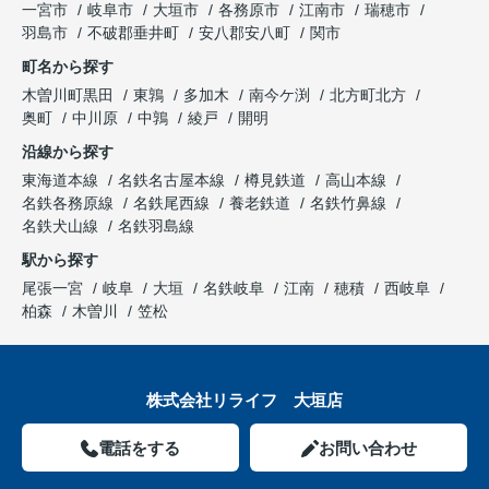
一宮市
岐阜市
大垣市
各務原市
江南市
瑞穂市
羽島市
不破郡垂井町
安八郡安八町
関市
町名から探す
木曽川町黒田
東鶉
多加木
南今ケ渕
北方町北方
奥町
中川原
中鶉
綾戸
開明
沿線から探す
東海道本線
名鉄名古屋本線
樽見鉄道
高山本線
名鉄各務原線
名鉄尾西線
養老鉄道
名鉄竹鼻線
名鉄犬山線
名鉄羽島線
駅から探す
尾張一宮
岐阜
大垣
名鉄岐阜
江南
穂積
西岐阜
柏森
木曽川
笠松
株式会社リライフ 大垣店
電話をする
お問い合わせ