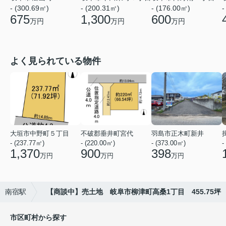
- (300.69㎡)
- (200.31㎡)
- (176.00㎡)
-
675
1,300
600
万円
万円
万円
よく見られている物件
大垣市中野町５丁目
不破郡垂井町宮代
羽島市正木町新井
- (237.77㎡)
- (220.00㎡)
- (373.00㎡)
-
1,370
900
398
万円
万円
万円
南宿駅
【商談中】売土地 岐阜市柳津町高桑1丁目 455.75坪
市区町村から探す