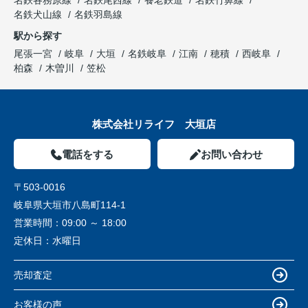
名鉄各務原線
名鉄尾西線
養老鉄道
名鉄竹鼻線
名鉄犬山線
名鉄羽島線
駅から探す
尾張一宮
岐阜
大垣
名鉄岐阜
江南
穂積
西岐阜
柏森
木曽川
笠松
株式会社リライフ 大垣店
電話をする
お問い合わせ
〒503-0016
岐阜県大垣市八島町114-1
営業時間：
09:00 ～ 18:00
定休日：
水曜日
売却査定
お客様の声