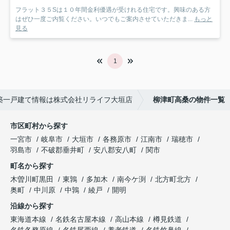
フラット３５Sは１０年間金利優遇が受けれる住宅です。興味のある方
はぜひ一度ご内覧ください。いつでもご案内させていただきま...
もっと
見る
1
築一戸建て情報は株式会社リライフ大垣店
柳津町高桑の物件一覧
市区町村から探す
一宮市
岐阜市
大垣市
各務原市
江南市
瑞穂市
羽島市
不破郡垂井町
安八郡安八町
関市
町名から探す
木曽川町黒田
東鶉
多加木
南今ケ渕
北方町北方
奥町
中川原
中鶉
綾戸
開明
沿線から探す
東海道本線
名鉄名古屋本線
高山本線
樽見鉄道