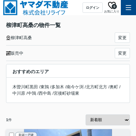
0
ログイン
お気に入り
柳津町高桑の物件一覧
柳津町高桑
変更
販売中
変更
おすすめのエリア
木曽川町黒田
/
東鶉
/
多加木
/
南今ケ渕
/
北方町北方
/
奥町
/
中川原
/
中鶉
/
西中島
/
宮後町砂場東
1
件
新築一戸建