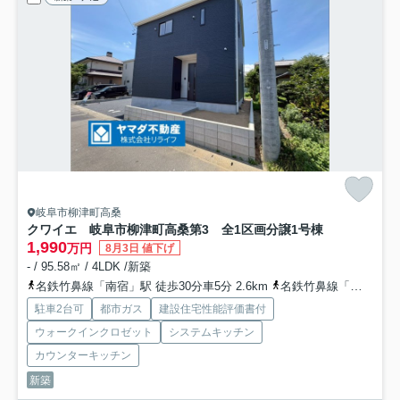
岐阜市柳津町高桑
クワイエ 岐阜市柳津町高桑第3 全1区画分譲
1号棟
1,990
万円
8月3日 値下げ
- / 95.58㎡ / 4LDK /新築
名鉄竹鼻線「南宿」駅 徒歩30分車5分 2.6km
名鉄竹鼻線「柳津」駅 バス14分 岐阜県岐阜市「高桑コミュニティ会館」 停歩5分
駐車2台可
都市ガス
建設住宅性能評価書付
ウォークインクロゼット
システムキッチン
カウンターキッチン
新築